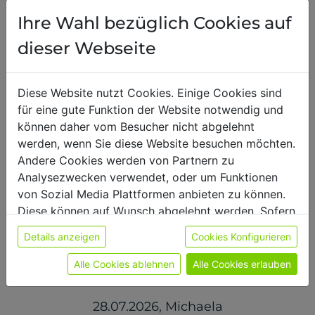
Ihre Wahl bezüglich Cookies auf
dieser Webseite
Für diese Sorte gibt es noch wenige Bewertungen –
es werden Bewertungen zu allen Sorten angezeigt.
Diese Website nutzt Cookies. Einige Cookies sind
für eine gute Funktion der Website notwendig und
29.07.2026
,
Patricia
können daher vom Besucher nicht abgelehnt
werden, wenn Sie diese Website besuchen möchten.
Schmeckt mit Milch wie ein typischer
Andere Cookies werden von Partnern zu
Milkshake. :) Man kann ihn auch warm
Analysezwecken verwendet, oder um Funktionen
genießen (habe ich aber noch nicht
von Sozial Media Plattformen anbieten zu können.
probiert). Das ist mein Favorit!
Diese können auf Wunsch abgelehnt werden. Sofern
sie unsere Webseite weiter nutzen, geben Sie
Details anzeigen
Cookies Konfigurieren
Einwilligung zu unseren Cookies.
Weitere Informationen finden sie in unserer
Alle Cookies ablehnen
Alle Cookies erlauben
Datenschutzerklärung
bzw. im
Impressum
28.07.2026
,
Michaela