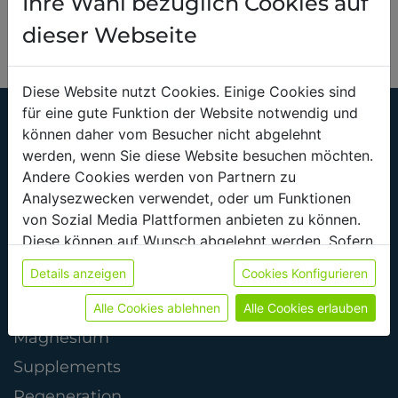
Ihre Wahl bezüglich Cookies auf
dieser Webseite
Diese Website nutzt Cookies. Einige Cookies sind
für eine gute Funktion der Website notwendig und
können daher vom Besucher nicht abgelehnt
werden, wenn Sie diese Website besuchen möchten.
Andere Cookies werden von Partnern zu
Analysezwecken verwendet, oder um Funktionen
PRODUKTE
von Sozial Media Plattformen anbieten zu können.
Diese können auf Wunsch abgelehnt werden. Sofern
Proteine
sie unsere Webseite weiter nutzen, geben Sie
Details anzeigen
Cookies Konfigurieren
Pflanzliche Proteine
Einwilligung zu unseren Cookies.
Weitere Informationen finden sie in unserer
ISO FIT & Elektrolyte
Alle Cookies ablehnen
Alle Cookies erlauben
Datenschutzerklärung
bzw. im
Impressum
Magnesium
Supplements
Regeneration