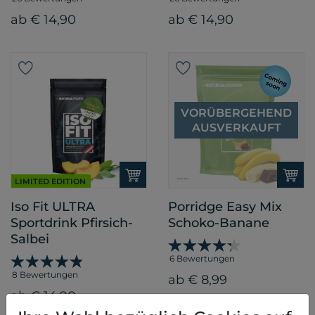
ab € 14,90
ab € 14,90
VORÜBERGEHEND
AUSVERKAUFT
LIMITED EDITION
Iso Fit ULTRA
Porridge Easy Mix
Sportdrink Pfirsich-
Schoko-Banane
Salbei
6 Bewertungen
8 Bewertungen
ab € 8,99
ab € 14,90