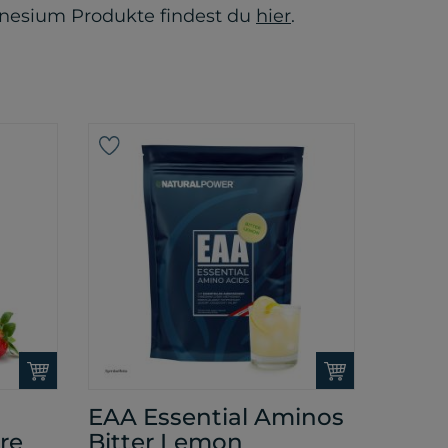
gnesium Produkte findest du
hier
.
EAA Essential Aminos
re
Bitter Lemon