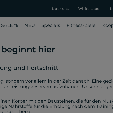
Über uns
White Label
K
 SALE %
NEU
Specials
Fitness-Ziele
Koop
beginnt hier
tung und Fortschritt
ng, sondern vor allem in der Zeit danach. Eine gez
neue Leistungsreserven aufzubauen. Unsere Regen
inen Körper mit den Bausteinen, die für den Mus
ige Nährstoffe für die Erholung nach dem Trainin
giespeichern.