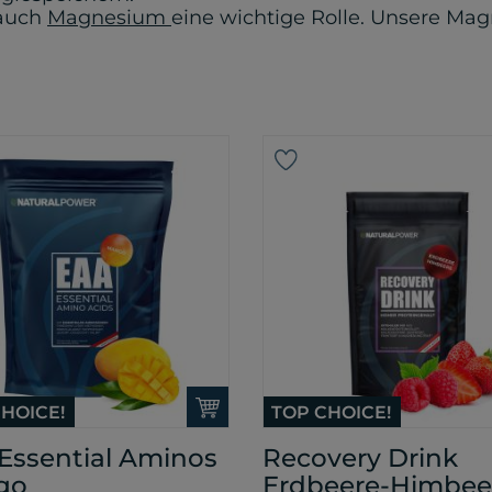
 auch
Magnesium
eine wichtige Rolle. Unsere Ma
HOICE!
TOP CHOICE!
Essential Aminos
Recovery Drink
go
Erdbeere-Himbee