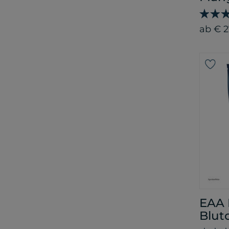
ab € 2
EAA 
Blut