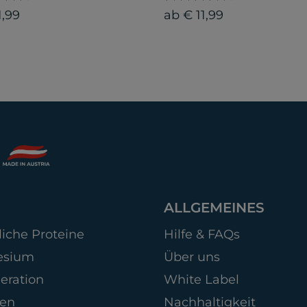
1,99
ab € 11,99
ALLGEMEINES
liche Proteine
Hilfe & FAQs
esium
Über uns
eration
White Label
gen
Nachhaltigkeit