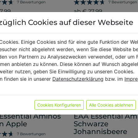
7 Bewertungen
7 Bewertungen
7,99
ab € 27,99
züglich Cookies auf dieser Webseite
Cookies. Einige Cookies sind für eine gute Funktion der W
sucher nicht abgelehnt werden, wenn Sie diese Website b
en von Partnern zu Analysezwecken verwendet, oder um 
ormen anbieten zu können. Diese können auf Wunsch abgele
weiter nutzen, geben Sie Einwilligung zu unseren Cookies.
n finden sie in unserer
Datenschutzerklärung
bzw. im
Impr
Cookies Konfigurieren
Alle Cookies ablehnen
Essential Aminos
EAA Essential Am
n Apple
Schwarze
Johannisbeere
7 Bewertungen