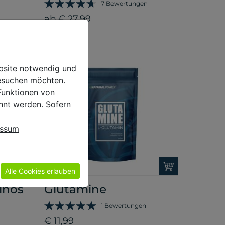
7 Bewertungen
ab € 27,99
ebsite notwendig und
esuchen möchten.
Funktionen von
hnt werden. Sofern
essum
Alle Cookies erlauben
inos
Glutamine
1 Bewertungen
€ 11,99