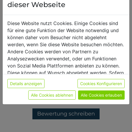
dieser Webseite
Diese Website nutzt Cookies. Einige Cookies sind
für eine gute Funktion der Website notwendig und
08.07.2025
,
Erkan
können daher vom Besucher nicht abgelehnt
werden, wenn Sie diese Website besuchen möchten.
Andere Cookies werden von Partnern zu
EAAs schmekce ja meistens bitter - das
Analysezwecken verwendet, oder um Funktionen
gehört dazu. der Bitter Lemon
Geschmack passt perfekt dazu. Find ich
von Sozial Media Plattformen anbieten zu können.
gut!
Diese können auf Wunsch abgelehnt werden. Sofern
sie unsere Webseite weiter nutzen, geben Sie
Details anzeigen
Cookies Konfigurieren
Einwilligung zu unseren Cookies.
Weitere Bewertungen anzeigen
Weitere Informationen finden sie in unserer
Alle Cookies ablehnen
Alle Cookies erlauben
Datenschutzerklärung
bzw. im
Impressum
Bewertung schreiben