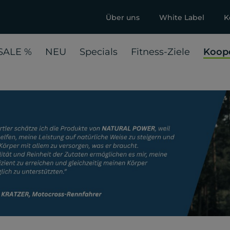
Über uns
White Label
K
SALE %
NEU
Specials
Fitness-Ziele
Koope