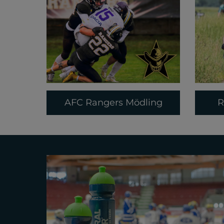
AFC Rangers Mödling
R