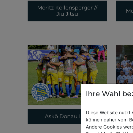
Moritz Köllensperger //
Mo
Jiu Jitsu
Ihre Wahl be
Diese Website nutzt 
Askö Donau Linz
können daher vom Be
Andere Cookies werd