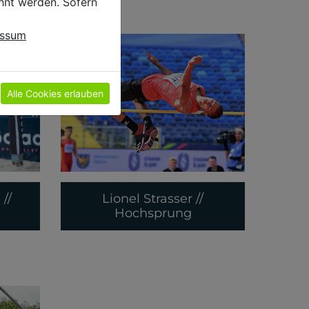
hnt werden. Sofern
essum
Alle Cookies erlauben
//
Lionel Strasser //
Hochsprung