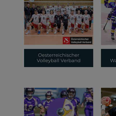
Oesterreichischer
Volleyball Verband
W