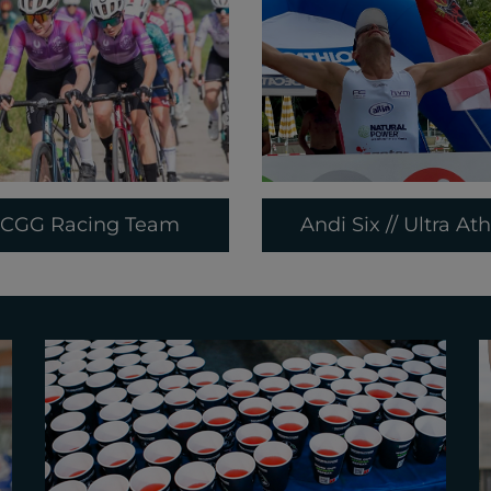
CGG Racing Team
Andi Six // Ultra Ath