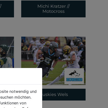
/
Michi Kratzer //
Motocross
ebsite notwendig und
z
Huskies Wels
esuchen möchten.
Funktionen von