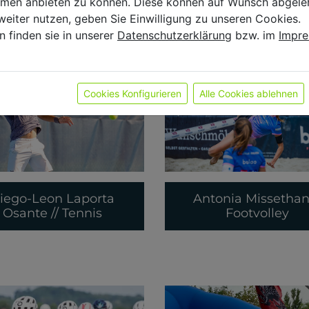
ormen anbieten zu können. Diese können auf Wunsch abgele
weiter nutzen, geben Sie Einwilligung zu unseren Cookies.
n finden sie in unserer
Datenschutzerklärung
bzw. im
Impr
Cookies Konfigurieren
Alle Cookies ablehnen
iego-Leon Laporta
Antonia Missethan 
Osante // Tennis
Footvolley