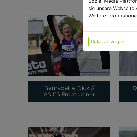
Sozial Media Plattf
sie unsere Webseite 
Weitere Informatione
Details anzeigen
Bernadette Dick //
D
ASICS Frontrunner