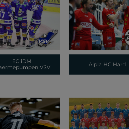
EC iDM
Alpla HC Hard
aermepumpen VSV