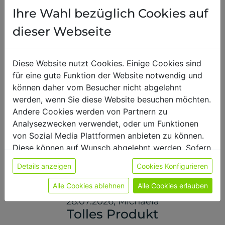
Ihre Wahl bezüglich Cookies auf
Für diese Sorte gibt es noch wenige Bewertungen –
es werden Bewertungen zu allen Sorten angezeigt.
dieser Webseite
Diese Website nutzt Cookies. Einige Cookies sind
29.07.2026
,
Patricia
für eine gute Funktion der Website notwendig und
können daher vom Besucher nicht abgelehnt
Schmeckt mit Milch wie ein typischer
werden, wenn Sie diese Website besuchen möchten.
Milkshake. :) Man kann ihn auch warm
Andere Cookies werden von Partnern zu
genießen (habe ich aber noch nicht
Analysezwecken verwendet, oder um Funktionen
probiert). Das ist mein Favorit!
von Sozial Media Plattformen anbieten zu können.
Diese können auf Wunsch abgelehnt werden. Sofern
sie unsere Webseite weiter nutzen, geben Sie
Details anzeigen
Cookies Konfigurieren
Einwilligung zu unseren Cookies.
Weitere Informationen finden sie in unserer
Alle Cookies ablehnen
Alle Cookies erlauben
Datenschutzerklärung
bzw. im
Impressum
28.07.2026
,
Michaela
Tolles Produkt