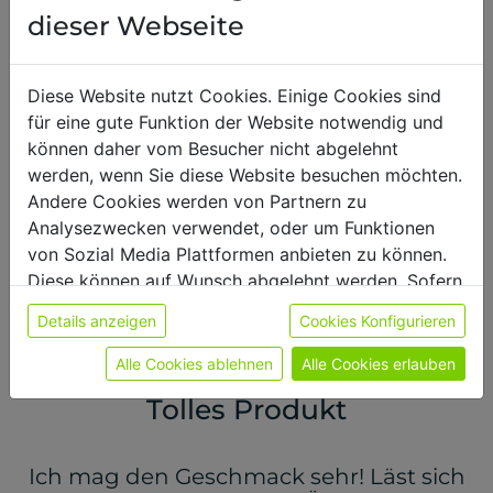
dieser Webseite
29.07.2026
,
Patricia
Diese Website nutzt Cookies. Einige Cookies sind
für eine gute Funktion der Website notwendig und
Schmeckt mit Milch wie ein typischer
können daher vom Besucher nicht abgelehnt
Milkshake. :) Man kann ihn auch warm
werden, wenn Sie diese Website besuchen möchten.
genießen (habe ich aber noch nicht
Andere Cookies werden von Partnern zu
probiert). Das ist mein Favorit!
Analysezwecken verwendet, oder um Funktionen
von Sozial Media Plattformen anbieten zu können.
Diese können auf Wunsch abgelehnt werden. Sofern
sie unsere Webseite weiter nutzen, geben Sie
Details anzeigen
Cookies Konfigurieren
Einwilligung zu unseren Cookies.
Weitere Informationen finden sie in unserer
Alle Cookies ablehnen
Alle Cookies erlauben
28.07.2026
,
Michaela
Datenschutzerklärung
bzw. im
Impressum
Tolles Produkt
Ich mag den Geschmack sehr! Läst sich