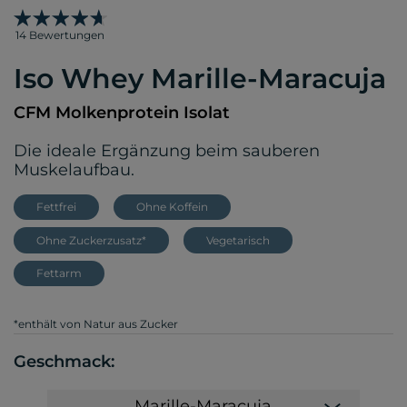
14 Bewertungen
Iso Whey Marille-Maracuja
CFM Molkenprotein Isolat
Die ideale Ergänzung beim sauberen
Muskelaufbau.
Fettfrei
Ohne Koffein
Ohne Zuckerzusatz*
Vegetarisch
Fettarm
*enthält von Natur aus Zucker
Geschmack:
Marille-Maracuja