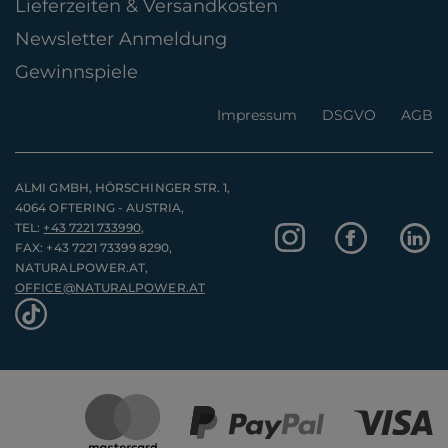
Lieferzeiten & Versandkosten
Newsletter Anmeldung
Gewinnspiele
Impressum
DSGVO
AGB
ALMI GMBH, HÖRSCHINGER STR. 1,
4064 OFTERING - AUSTRIA,
TEL:
+43 7221 733990
,
FAX: +43 7221 73399 8290,
NATURALPOWER.AT,
OFFICE@NATURALPOWER.AT