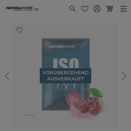
VORÜBERGEHEND
ZurÃ¼ck
We
AUSVERKAUFT