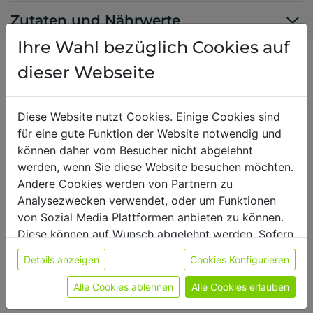
Zutaten und Nährwerte
Ihre Wahl bezüglich Cookies auf
dieser Webseite
Durchschnittliche
Diese Website nutzt Cookies. Einige Cookies sind
Bewertung
für eine gute Funktion der Website notwendig und
können daher vom Besucher nicht abgelehnt
werden, wenn Sie diese Website besuchen möchten.
Andere Cookies werden von Partnern zu
Analysezwecken verwendet, oder um Funktionen
von Sozial Media Plattformen anbieten zu können.
0 / 5
Diese können auf Wunsch abgelehnt werden. Sofern
0 Bewertungen
sie unsere Webseite weiter nutzen, geben Sie
Details anzeigen
Cookies Konfigurieren
Einwilligung zu unseren Cookies.
Weitere Informationen finden sie in unserer
Alle Cookies ablehnen
Alle Cookies erlauben
Datenschutzerklärung
bzw. im
Impressum