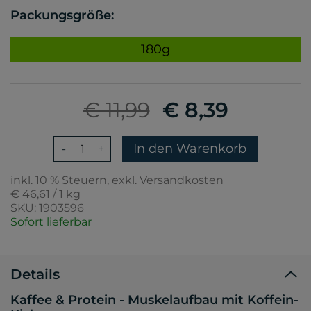
Packungsgröße:
180g
€ 11,99
€ 8,39
In den Warenkorb
-
+
inkl. 10 % Steuern, exkl. Versandkosten
€ 46,61 / 1 kg
SKU: 1903596
Sofort lieferbar
Details
Kaffee & Protein - Muskelaufbau mit Koffein-