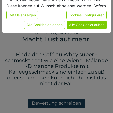
Diese können auf Wunsch abgelehnt werden. Sofern
sie unsere Webseite weiter nutzen, geben Sie
Details anzeigen
Cookies Konfigurieren
Einwilligung zu unseren Cookies.
Weitere Informationen finden sie in unserer
Alle Cookies ablehnen
Alle Cookies erlauben
Datenschutzerklärung
bzw. im
Impressum
18.05.2026
,
Natascha
Macht Lust auf mehr!
Finde den Café au Whey super -
schmeckt echt wie eine Wiener Mélange
:-D Manche Produkte mit
Kaffeegeschmack sind einfach zu süß
oder schmecken künstlich - hier ist das
nicht der Fall.
Bewertung schreiben