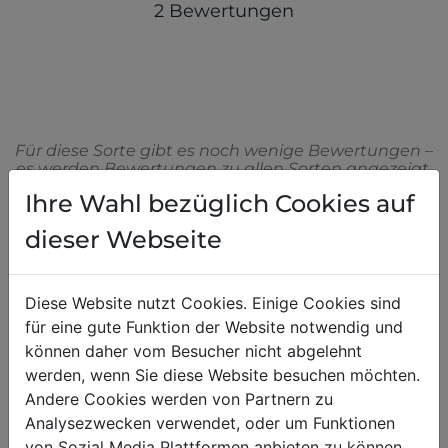
2 Bewertungen
Für diese Sorte gibt es noch wenige Bewertungen –
es werden Bewertungen zu allen Sorten angezeigt.
Ihre Wahl bezüglich Cookies auf
dieser Webseite
09.07.2026
,
Leo
Schmeckt echt super nach
Kaffee
Diese Website nutzt Cookies. Einige Cookies sind
für eine gute Funktion der Website notwendig und
können daher vom Besucher nicht abgelehnt
Einer der besten Proteinkaffees am
werden, wenn Sie diese Website besuchen möchten.
Markt! Schmeckt super natürlich, wers
Andere Cookies werden von Partnern zu
stärker mag, für den passt Espresso - für
Analysezwecken verwendet, oder um Funktionen
mich ist Mélange top!
von Sozial Media Plattformen anbieten zu können.