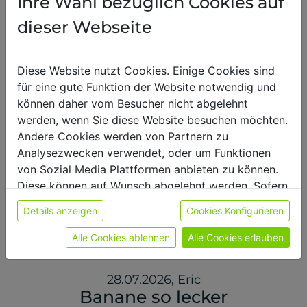
Ihre Wahl bezüglich Cookies auf
Für diese Sorte gibt es noch wenige Bewertungen –
es werden Bewertungen zu allen Sorten angezeigt.
dieser Webseite
Diese Website nutzt Cookies. Einige Cookies sind
28.07.2026
,
Tommy
für eine gute Funktion der Website notwendig und
Perfekt!
können daher vom Besucher nicht abgelehnt
werden, wenn Sie diese Website besuchen möchten.
Das perfekte 5k Protein. Schoko, Vanille
Andere Cookies werden von Partnern zu
Geschmacklich Top! Aber auch die
Analysezwecken verwendet, oder um Funktionen
anderen getesteten sind wirklich
von Sozial Media Plattformen anbieten zu können.
wunderbar! Klare Kaufempfehlung!!
Diese können auf Wunsch abgelehnt werden. Sofern
sie unsere Webseite weiter nutzen, geben Sie
Details anzeigen
Cookies Konfigurieren
Einwilligung zu unseren Cookies.
Weitere Informationen finden sie in unserer
Alle Cookies ablehnen
Alle Cookies erlauben
Datenschutzerklärung
bzw. im
Impressum
28.07.2026
,
Eric
Banane so lecker