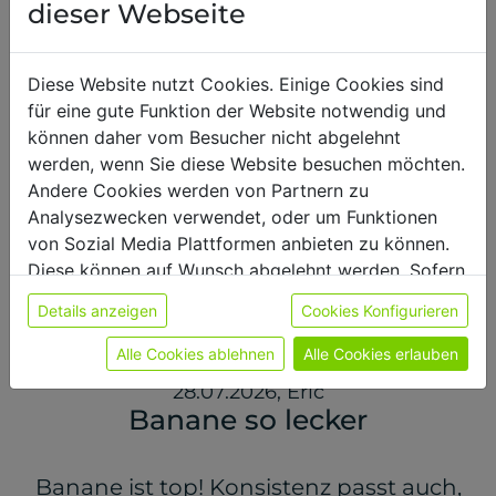
dieser Webseite
28.07.2026
,
Tommy
Perfekt!
Diese Website nutzt Cookies. Einige Cookies sind
für eine gute Funktion der Website notwendig und
können daher vom Besucher nicht abgelehnt
Das perfekte 5k Protein. Schoko, Vanille
werden, wenn Sie diese Website besuchen möchten.
Geschmacklich Top! Aber auch die
Andere Cookies werden von Partnern zu
anderen getesteten sind wirklich
Analysezwecken verwendet, oder um Funktionen
wunderbar! Klare Kaufempfehlung!!
von Sozial Media Plattformen anbieten zu können.
Diese können auf Wunsch abgelehnt werden. Sofern
sie unsere Webseite weiter nutzen, geben Sie
Details anzeigen
Cookies Konfigurieren
Einwilligung zu unseren Cookies.
Weitere Informationen finden sie in unserer
Alle Cookies ablehnen
Alle Cookies erlauben
Datenschutzerklärung
bzw. im
Impressum
28.07.2026
,
Eric
Banane so lecker
Banane ist top! Konsistenz passt auch,