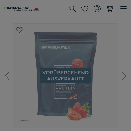
VORÜBERGEHEND
ZurÃ¼ck
We
AUSVERKAUFT