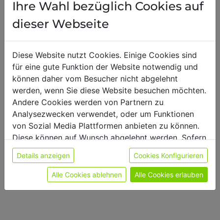
Ihre Wahl bezüglich Cookies auf
Im Joghurt mit roten Ripeseln, mit
dieser Webseite
Haferflocken beste. :-)
Diese Website nutzt Cookies. Einige Cookies sind
für eine gute Funktion der Website notwendig und
können daher vom Besucher nicht abgelehnt
werden, wenn Sie diese Website besuchen möchten.
09.07.2026
,
Elisa
Andere Cookies werden von Partnern zu
Analysezwecken verwendet, oder um Funktionen
Pfirsich-Kokos ist jetzt nicht mein Favorit
von Sozial Media Plattformen anbieten zu können.
- ich meine es ist in Ordnung, aber die
Diese können auf Wunsch abgelehnt werden. Sofern
anderen Sorten sind wesentlich besser!!
sie unsere Webseite weiter nutzen, geben Sie
Details anzeigen
Cookies Konfigurieren
Zum Beispiel Vanille Walnuss oder
Einwilligung zu unseren Cookies.
Schoko Haselnuss, das ist sowieso meine
Weitere Informationen finden sie in unserer
Alle Cookies ablehnen
Alle Cookies erlauben
Lieblingssorte.
Datenschutzerklärung
bzw. im
Impressum