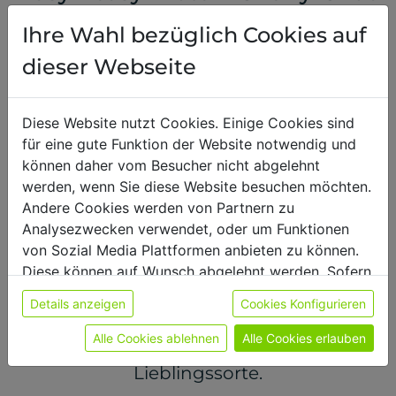
- im Joghurt
Ihre Wahl bezüglich Cookies auf
dieser Webseite
Im Joghurt mit roten Ripeseln, mit
Haferflocken beste. :-)
Diese Website nutzt Cookies. Einige Cookies sind
für eine gute Funktion der Website notwendig und
können daher vom Besucher nicht abgelehnt
werden, wenn Sie diese Website besuchen möchten.
Andere Cookies werden von Partnern zu
09.07.2026
,
Elisa
Analysezwecken verwendet, oder um Funktionen
von Sozial Media Plattformen anbieten zu können.
Pfirsich-Kokos ist jetzt nicht mein Favorit
Diese können auf Wunsch abgelehnt werden. Sofern
- ich meine es ist in Ordnung, aber die
sie unsere Webseite weiter nutzen, geben Sie
Details anzeigen
Cookies Konfigurieren
anderen Sorten sind wesentlich besser!!
Einwilligung zu unseren Cookies.
Zum Beispiel Vanille Walnuss oder
Weitere Informationen finden sie in unserer
Alle Cookies ablehnen
Alle Cookies erlauben
Schoko Haselnuss, das ist sowieso meine
Datenschutzerklärung
bzw. im
Impressum
Lieblingssorte.