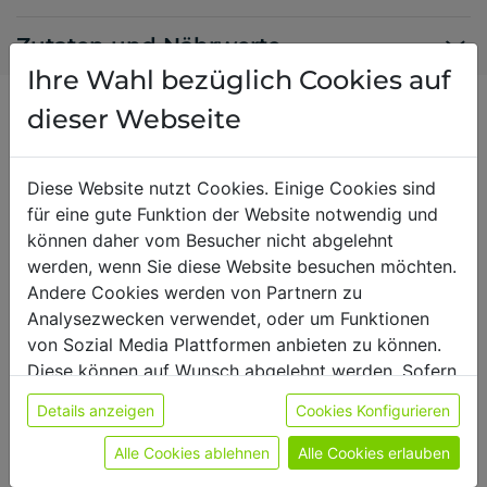
Zutaten und Nährwerte
Ihre Wahl bezüglich Cookies auf
dieser Webseite
Durchschnittliche
Diese Website nutzt Cookies. Einige Cookies sind
Bewertung
für eine gute Funktion der Website notwendig und
können daher vom Besucher nicht abgelehnt
werden, wenn Sie diese Website besuchen möchten.
Andere Cookies werden von Partnern zu
Analysezwecken verwendet, oder um Funktionen
von Sozial Media Plattformen anbieten zu können.
0 / 5
Diese können auf Wunsch abgelehnt werden. Sofern
0 Bewertungen
sie unsere Webseite weiter nutzen, geben Sie
Details anzeigen
Cookies Konfigurieren
Einwilligung zu unseren Cookies.
Weitere Informationen finden sie in unserer
Alle Cookies ablehnen
Alle Cookies erlauben
Datenschutzerklärung
bzw. im
Impressum