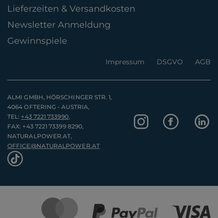
Lieferzeiten & Versandkosten
Newsletter Anmeldung
Gewinnspiele
Impressum
DSGVO
AGB
ALMI GMBH, HÖRSCHINGER STR. 1,
4064 OFTERING - AUSTRIA,
TEL:
+43 7221 733990
,
FAX: +43 7221 73399 8290,
NATURALPOWER.AT,
OFFICE@NATURALPOWER.AT