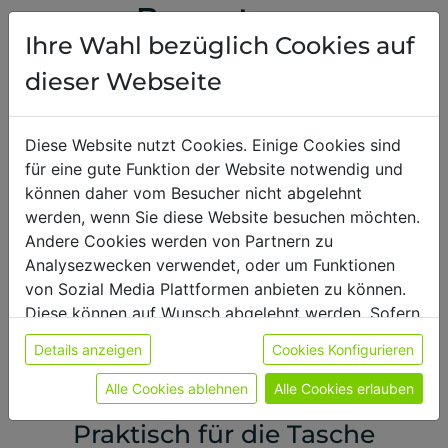
Bewertung
Ihre Wahl bezüglich Cookies auf
dieser Webseite
Diese Website nutzt Cookies. Einige Cookies sind
5.0 / 5
für eine gute Funktion der Website notwendig und
2 Bewertungen
können daher vom Besucher nicht abgelehnt
werden, wenn Sie diese Website besuchen möchten.
Andere Cookies werden von Partnern zu
Analysezwecken verwendet, oder um Funktionen
von Sozial Media Plattformen anbieten zu können.
Für diese Sorte gibt es noch wenige Bewertungen –
Diese können auf Wunsch abgelehnt werden. Sofern
es werden Bewertungen zu allen Sorten angezeigt.
sie unsere Webseite weiter nutzen, geben Sie
Details anzeigen
Cookies Konfigurieren
Einwilligung zu unseren Cookies.
Weitere Informationen finden sie in unserer
Alle Cookies ablehnen
Alle Cookies erlauben
11.07.2024
,
Robert
Datenschutzerklärung
bzw. im
Impressum
Praktisch für die Tasche