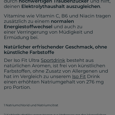
durch
hochwertigen Traubenzucker
und hilft,
deinen
Elektrolythaushalt auszugleichen
.
Vitamine wie Vitamin C, B6 und Niacin tragen
zusätzlich zu einem
normalen
Energiestoffwechsel
und auch zu
einer Verringerung von Müdigkeit und
Ermüdung bei.
Natürlicher erfrischender Geschmack, ohne
künstliche Farbstoffe
Der Iso Fit Ultra
Sportdrink
besteht aus
natürlichen Aromen, ist frei von künstlichen
Farbstoffen, ohne Zusatz von Allergenen und
hat im Vergleich zu unserem
Iso Fit
Drink
einen erhöhten Natriumgehalt von 276 mg
pro Portion.
1 Natriumchlorid und Natriumcitrat
2 Kohlenhydratlösungen tragen zur Verbesserung der körperlichen