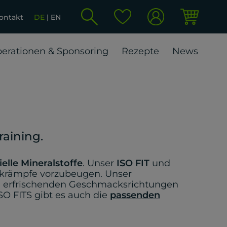
ontakt
DE
EN
erationen & Sponsoring
Rezepte
News
raining.
elle Mineralstoffe
. Unser
ISO FIT
und
elkrämpfe vorzubeugen. Unser
en erfrischenden Geschmacksrichtungen
SO FITS gibt es auch die
passenden