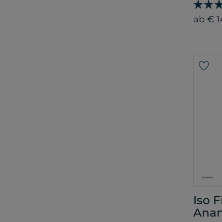
ab € 1
Iso 
Ana