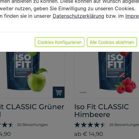
ormen anbieten zu können. Diese können auf Wunsch abgele
4,90
ab € 14,90
weiter nutzen, geben Sie Einwilligung zu unseren Cookies.
n finden sie in unserer
Datenschutzerklärung
bzw. im
Impr
Cookies Konfigurieren
Alle Cookies ablehnen
Fit CLASSIC Grüner
Iso Fit CLASSIC
l
Himbeere
26 Bewertungen
26 Bewertunge
4,90
ab € 14,90