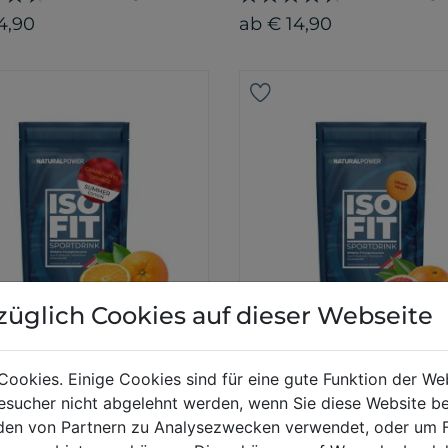
4,90
ab € 14,90
züglich Cookies auf dieser Webseite
ED EDITION
Fit CLASSIC
Iso Fit CLASSIC
Cookies. Einige Cookies sind für eine gute Funktion der W
atapfel-Orange
Grapefruit
sucher nicht abgelehnt werden, wenn Sie diese Website b
26 Bewertungen
26 Bewertunge
en von Partnern zu Analysezwecken verwendet, oder um 