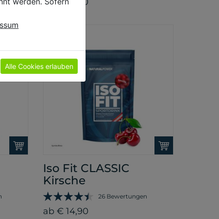
hnt werden. Sofern
ab € 14,90
essum
Alle Cookies erlauben
Iso Fit CLASSIC
Kirsche
n
26 Bewertungen
ab € 14,90