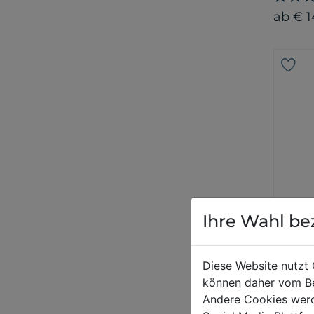
ab € 1
Ihre Wahl be
LIMIT
Iso 
Diese Website nutzt 
Gran
können daher vom Be
Andere Cookies werd