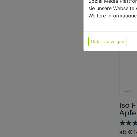
Sozial Media Plattf
ab € 1
sie unsere Webseite 
Weitere Informatione
Details anzeigen
Iso 
Apfe
ab € 1