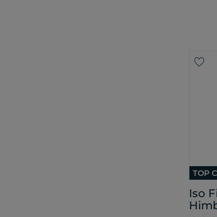
TOP C
Iso 
Himb