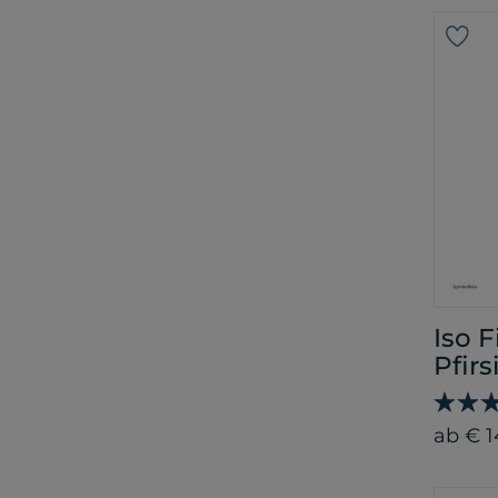
Iso 
Pfir
ab € 1