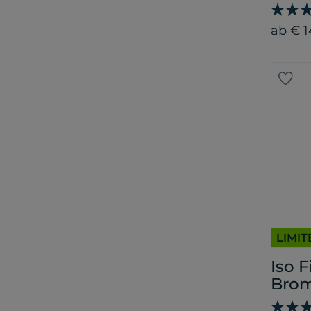
ab € 1
LIMIT
Iso 
Brom