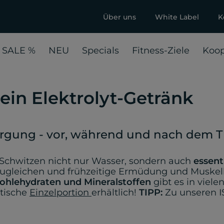
Über uns
White Label
K
 SALE %
NEU
Specials
Fitness-Ziele
Koop
dein Elektrolyt-Getränk
sorgung - vor, während und nach dem T
 Schwitzen nicht nur Wasser, sondern auch
essenti
uszugleichen und frühzeitige Ermüdung und Musk
ohlehydraten und Mineralstoffen
gibt es in viel
ktische
Einzelportion
erhältlich!
TIPP:
Zu unseren I