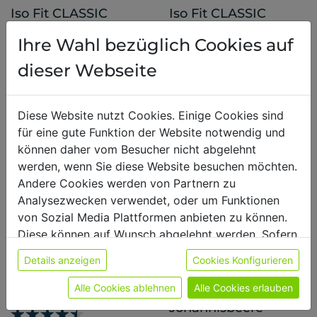
Iso Fit CLASSIC
Iso Fit CLASSIC
Pfirsich-Maracuja
Pfirsich-Salbei
Ihre Wahl bezüglich Cookies auf
26 Bewertungen
dieser Webseite
26 Bewertungen
ab € 14,90
ab € 14,90
Diese Website nutzt Cookies. Einige Cookies sind
für eine gute Funktion der Website notwendig und
können daher vom Besucher nicht abgelehnt
werden, wenn Sie diese Website besuchen möchten.
Andere Cookies werden von Partnern zu
Analysezwecken verwendet, oder um Funktionen
von Sozial Media Plattformen anbieten zu können.
Diese können auf Wunsch abgelehnt werden. Sofern
sie unsere Webseite weiter nutzen, geben Sie
LIMITED EDITION
Details anzeigen
Cookies Konfigurieren
Einwilligung zu unseren Cookies.
Iso Fit CLASSIC Pink
Iso Fit CLASSIC
Weitere Informationen finden sie in unserer
Alle Cookies ablehnen
Alle Cookies erlauben
Lemonade
Schwarze
Datenschutzerklärung
bzw. im
Impressum
Johannisbeere