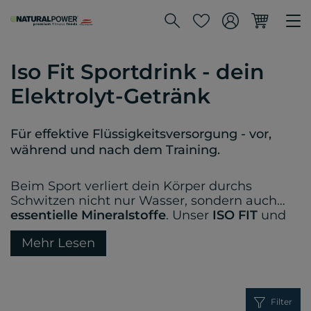
Iso Fit Sportdrink - dein
Elektrolyt-Getränk
Für effektive Flüssigkeitsversorgung - vor,
während und nach dem Training.
Beim Sport verliert dein Körper durchs
Schwitzen nicht nur Wasser, sondern auch
essentielle Mineralstoffe
. Unser
ISO FIT
und
ISO FIT ULTRA
hilft, diesen Verlust
Mehr Lesen
auszugleichen und frühzeitige Ermüdung und
Muskelkrämpfe vorzubeugen. Unser
Sportdrink mit wertvollen
Vitaminen,
Kohlehydraten und Mineralstoffen
gibt es in
vielen erfrischenden Geschmacksrichtungen
Filter