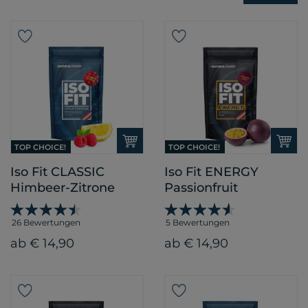
– finde deinen Favoriten! Auch als praktische
Einzelportion
erhältlich!
TIPP:
Zu unseren ISO
FITS gibt es auch die
passenden
Trinkflaschen
in 500ml und 1000ml.
TOP CHOICE!
TOP CHOICE!
Iso Fit CLASSIC
Iso Fit ENERGY
Himbeer-Zitrone
Passionfruit
26 Bewertungen
5 Bewertungen
ab € 14,90
ab € 14,90