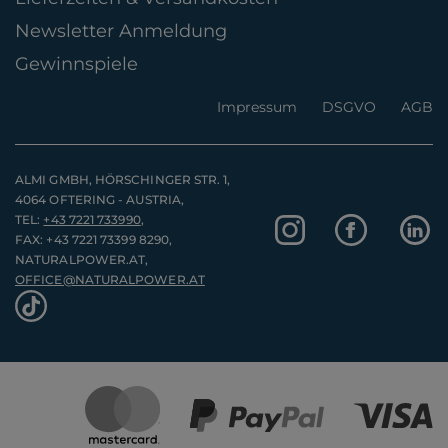
Newsletter Anmeldung
Gewinnspiele
Impressum
DSGVO
AGB
ALMI GMBH, HÖRSCHINGER STR. 1,
4064 OFTERING - AUSTRIA,
TEL:
+43 7221 733990
,
FAX: +43 7221 73399 8290,
NATURALPOWER.AT,
OFFICE@NATURALPOWER.AT