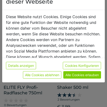
dieser Webseite
Wird oft zusammen
Diese Website nutzt Cookies. Einige Cookies sind
gekauft mit
für eine gute Funktion der Website notwendig und
können daher vom Besucher nicht abgelehnt
werden, wenn Sie diese Website besuchen möchten.
Andere Cookies werden von Partnern zu
Analysezwecken verwendet, oder um Funktionen
von Sozial Media Plattformen anbieten zu können.
Diese können auf Wunsch abgelehnt werden. Sofern
sie unsere Webseite weiter nutzen, geben Sie
Details anzeigen
Cookies Konfigurieren
Einwilligung zu unseren Cookies.
Weitere Informationen finden sie in unserer
Alle Cookies ablehnen
Alle Cookies erlauben
Datenschutzerklärung
bzw. im
Impressum
ELITE FLY Profi-
Shaker 500 ml
Radflasche 750ml
2 Bewertungen
0 Bewertungen
€ 3,99