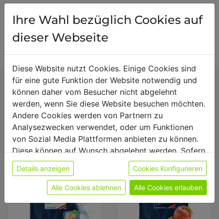
Ihre Wahl bezüglich Cookies auf
Bewertung schreiben
dieser Webseite
Diese Website nutzt Cookies. Einige Cookies sind
für eine gute Funktion der Website notwendig und
können daher vom Besucher nicht abgelehnt
Wird oft zusammen
werden, wenn Sie diese Website besuchen möchten.
gekauft mit
Andere Cookies werden von Partnern zu
Analysezwecken verwendet, oder um Funktionen
von Sozial Media Plattformen anbieten zu können.
Diese können auf Wunsch abgelehnt werden. Sofern
sie unsere Webseite weiter nutzen, geben Sie
Details anzeigen
Cookies Konfigurieren
Einwilligung zu unseren Cookies.
Weitere Informationen finden sie in unserer
Alle Cookies ablehnen
Alle Cookies erlauben
Datenschutzerklärung
bzw. im
Impressum