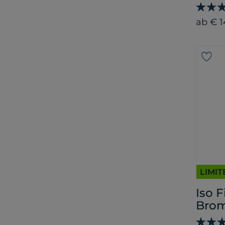
ab € 1
LIMIT
Iso 
Brom