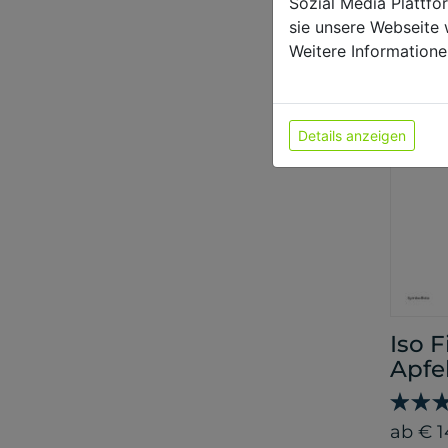
Sozial Media Plattf
ab € 1
sie unsere Webseite 
Weitere Informatione
Details anzeigen
Iso 
Apfe
ab € 1