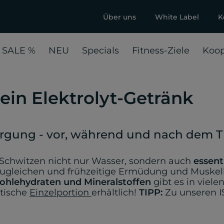
Über uns
White Label
K
 SALE %
NEU
Specials
Fitness-Ziele
Koop
dein Elektrolyt-Getränk
sorgung - vor, während und nach dem T
 Schwitzen nicht nur Wasser, sondern auch
essenti
uszugleichen und frühzeitige Ermüdung und Musk
ohlehydraten und Mineralstoffen
gibt es in viel
ktische
Einzelportion
erhältlich!
TIPP:
Zu unseren I