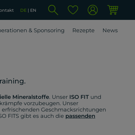
ontakt
DE
EN
erationen & Sponsoring
Rezepte
News
raining.
elle Mineralstoffe
. Unser
ISO FIT
und
elkrämpfe vorzubeugen. Unser
en erfrischenden Geschmacksrichtungen
SO FITS gibt es auch die
passenden