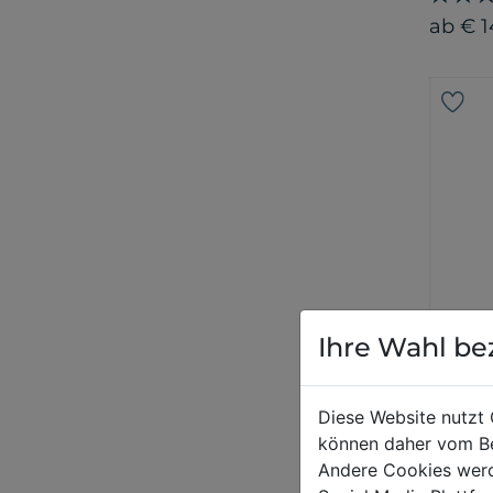
ab € 1
Ihre Wahl be
LIMIT
Iso 
Diese Website nutzt 
Gran
können daher vom Be
Andere Cookies werd