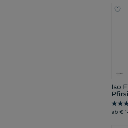
Iso 
Pfir
ab € 1