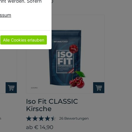
hnt werden. Sofern
ab € 14,90
essum
Alle Cookies erlauben
Iso Fit CLASSIC
Kirsche
n
26 Bewertungen
ab € 14,90