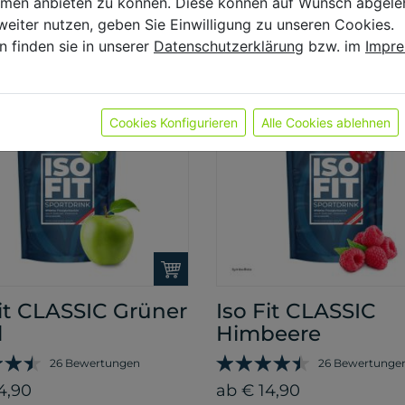
ormen anbieten zu können. Diese können auf Wunsch abgele
4,90
ab € 14,90
weiter nutzen, geben Sie Einwilligung zu unseren Cookies.
n finden sie in unserer
Datenschutzerklärung
bzw. im
Impr
Cookies Konfigurieren
Alle Cookies ablehnen
Fit CLASSIC Grüner
Iso Fit CLASSIC
l
Himbeere
26 Bewertungen
26 Bewertunge
4,90
ab € 14,90