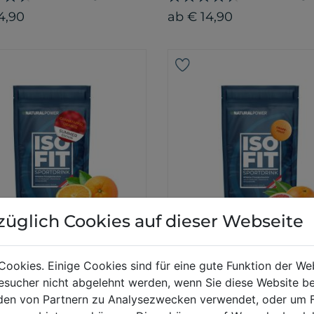
4,90
ab € 14,90
züglich Cookies auf dieser Webseite
ED EDITION
Fit CLASSIC
Iso Fit CLASSIC
Cookies. Einige Cookies sind für eine gute Funktion der W
atapfel-Orange
Grapefruit
sucher nicht abgelehnt werden, wenn Sie diese Website b
26 Bewertungen
26 Bewertunge
en von Partnern zu Analysezwecken verwendet, oder um 