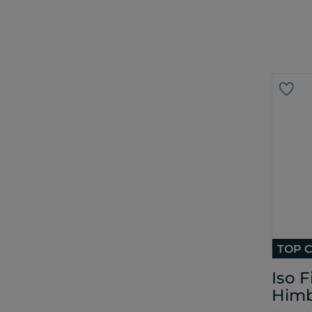
TOP C
Iso 
Himb