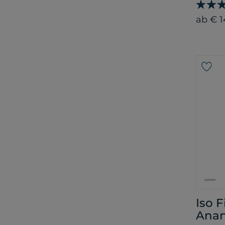
ab € 1
Iso 
Ana