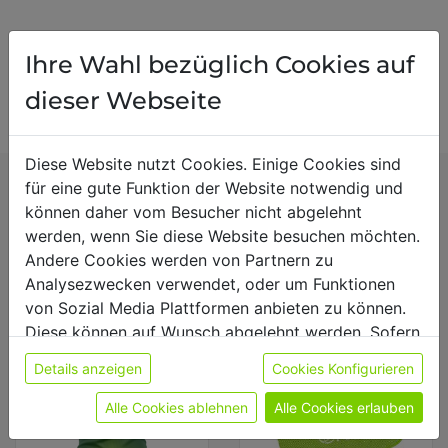
Bewertung schreiben
Ihre Wahl bezüglich Cookies auf
dieser Webseite
Diese Website nutzt Cookies. Einige Cookies sind
für eine gute Funktion der Website notwendig und
Wird oft zusammen
können daher vom Besucher nicht abgelehnt
werden, wenn Sie diese Website besuchen möchten.
gekauft mit
Andere Cookies werden von Partnern zu
Analysezwecken verwendet, oder um Funktionen
von Sozial Media Plattformen anbieten zu können.
Diese können auf Wunsch abgelehnt werden. Sofern
sie unsere Webseite weiter nutzen, geben Sie
Details anzeigen
Cookies Konfigurieren
Einwilligung zu unseren Cookies.
Weitere Informationen finden sie in unserer
Alle Cookies ablehnen
Alle Cookies erlauben
Datenschutzerklärung
bzw. im
Impressum