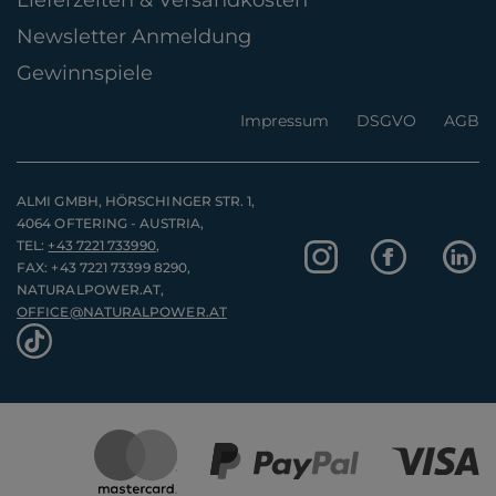
Newsletter Anmeldung
Gewinnspiele
Impressum
DSGVO
AGB
ALMI GMBH, HÖRSCHINGER STR. 1,
4064 OFTERING - AUSTRIA,
TEL:
+43 7221 733990
,
FAX: +43 7221 73399 8290,
NATURALPOWER.AT,
OFFICE@NATURALPOWER.AT